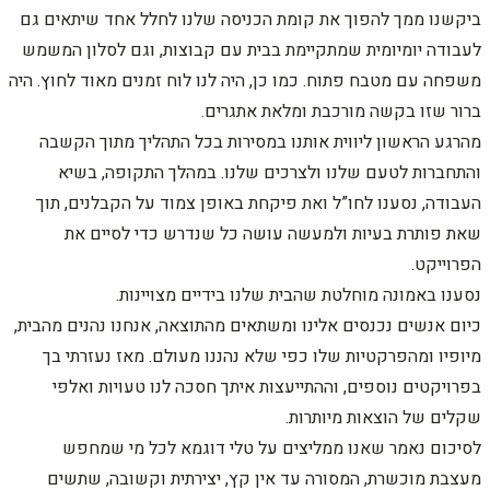
ביקשנו ממך להפוך את קומת הכניסה שלנו לחלל אחד שיתאים גם
לעבודה יומיומית שמתקיימת בבית עם קבוצות, וגם לסלון המשמש
משפחה עם מטבח פתוח. כמו כן, היה לנו לוח זמנים מאוד לחוץ. היה
ברור שזו בקשה מורכבת ומלאת אתגרים.
מהרגע הראשון ליווית אותנו במסירות בכל התהליך מתוך הקשבה
והתחברות לטעם שלנו ולצרכים שלנו. במהלך התקופה, בשיא
העבודה, נסענו לחו”ל ואת פיקחת באופן צמוד על הקבלנים, תוך
שאת פותרת בעיות ולמעשה עושה כל שנדרש כדי לסיים את
הפרוייקט.
נסענו באמונה מוחלטת שהבית שלנו בידיים מצויינות.
כיום אנשים נכנסים אלינו ומשתאים מהתוצאה, אנחנו נהנים מהבית,
מיופיו ומהפרקטיות שלו כפי שלא נהננו מעולם. מאז נעזרתי בך
בפרויקטים נוספים, וההתייעצות איתך חסכה לנו טעויות ואלפי
שקלים של הוצאות מיותרות.
לסיכום נאמר שאנו ממליצים על טלי דוגמא לכל מי שמחפש
מעצבת מוכשרת, המסורה עד אין קץ, יצירתית וקשובה, שתשים