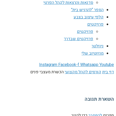
סדנאות והרצאות לקהל הפרטי
הספר “להרגיש בית”
קלפי עיצוב בצבע
פרויקטים
פרויקטים
פרויקטים שבדרך
ניוזלטר
מהיוטיוב שלי
Instagram
Facebook-f
Whatsapp
Youtube
דף בית
קורסים לקהל מקצועי
הכשרת מעצבי פנים
השארת תגובה
חייבים
להתחבר
כדי להגיב.