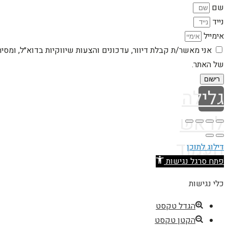
שם
נייד
אימייל
אני מאשר/ת קבלת דיוור, עדכונים והצעות שיווקיות בדוא״ל, ומסי
של האתר.
רישום
גלילה
לראש
העמוד
דילוג לתוכן
פתח סרגל נגישות
כלי נגישות
הגדל טקסט
הקטן טקסט