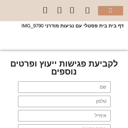
מהיוטיוב שלי
הספר “להרגיש בית”
קלפי עיצוב בצבע
סדנאות והרצאות לקהל הפרטי
קורסים לקהל מקצועי
שירותי הסטודיו
 בית
בית פסטלי עם נגיעות מודרני
IMG_9790
לקביעת פגישות ייעוץ ופרטים
נוספים