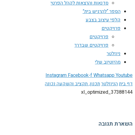
סדנאות והרצאות לקהל הפרטי
הספר “להרגיש בית”
קלפי עיצוב בצבע
פרויקטים
פרויקטים
פרויקטים שבדרך
ניוזלטר
מהיוטיוב שלי
Instagram
Facebook-f
Whatsapp
Youtube
דף בית
הניוזלטר
תכנון, תקציב והשקעה נכונה
37388144_xl_optimized
השארת תגובה