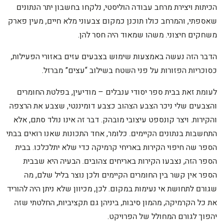
הכיתות ויצירת מרחב עבודה הוליסטי, נלקחו בחשבון יתר הנתונים
שאספתי, והמרחב כולו תוכנן כמקום צבעוני מלא חיים, מעין פארק
משחקים חיצוני. משהו שמאוד היה חסר להן.
הדבר הזה נעשה באמצעות שימוש בצבעים עזים באזורי הפעילות,
כסוכריות הפזורות על פני השטח בשילוב “עצים” מברזל.
לעומת זאת בבית ספר יסודי ענבלים – מודיעין, בפלטת החומרים
והצבעים שלי ניכר הצבע הצהוב כצבע דומיננטי, שצבע את הרצפה
והקירות. ויצר קונספט עיצובי מובהק. דבר זה אינו נולד סתם, אלא
התחשבות בנתונים הקיימים. כלומר, אחד התכונות שאנו רואים בבתי
הספר שה חיפוי הקירות באריחי קרמיקה כדי שלא יתלכלכו. בבית
הספר הזה, נצבעו הקירות באריחים צהובים. הבעיה היא שבבית
הספר אין קשר בין החומרים הקיימים ולכן נוצר בליל שלם, מה
שגורם לתחושת אי נעימות במקום. לכן, מכיוון שלא ניתן היה להוריד
את כל הקרמיקה, מהמון סיבות, ביניהן גם תקציביות, החלטתי שזה
יהפוך לגורם המחולל של הפרויקט.