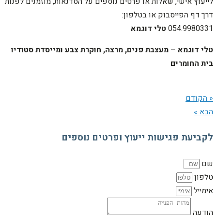
לייעוץ אישי, שאלות או פרטים נוספים על הסדנאות, מוזמנים לפנות
דרך דף הפייסבוק או בטלפון:
054.9980331
טלי דוגמא
טלי דוגמא
–
מעצבת פנים,
מרצה, חוקרת צבע ומייסדת סטודיו
בית החומרים
« הקודם
הבא »
לקביעת פגישות ייעוץ ופרטים נוספים
שם
טלפון
אימייל
הודעה