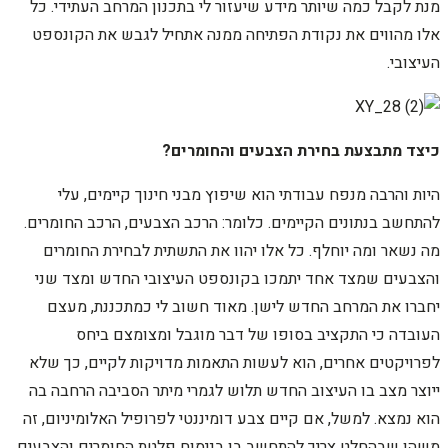
מנת לקבל כמה שיותר מידע שיעזור לי בתכנון המרחב העתידי. כל
אלו מהווים את נקודת הפתיחה ממנה אתחיל לגבש את הקונספט
העיצובי.
כיצד מתבצעת בחירת הצבעים והחומרים?
היות והרבה מנפח עבודתי הוא שיפוץ מבני חינוך קיימים, עלי
להתחשב בנתונים הקיימים. כלומר: הרכב הצבעים, הרכב החומרים.
מה נשאר ומה יוחלף. כל אלו יהוו את התשתית לבחירת החומרים
והצבעים שמצד אחד יתמכו בקונספט העיצובי החדש ומצד שני
יחברו את המרחב החדש לישן. מאוד חשוב לי כמתכננת, מעצם
העובדה כי התקציב בסופו של דבר מוגבל ומצומצם ביחס
לפרויקטים אחרים, הוא לעשות התאמות מדויקות לקיים, כך שלא
ייוצר מצב בו העיצוב החדש תלוש לגמרי מיתר הסביבה הרחבה בה
הוא נמצא. למשל, אם קיים צבע דומיננטי לפרופיל האלומיניום, זה
משהו שבהחלט צריך להתחשב בו בניסוח פלטת החומרים והצבעים