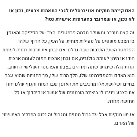
האם קיימת חוקיות אוניברסלית לגבי התאמות צבעים, נכון או
לא נכון, או שמדובר בהעדפות אישיות נטו?
זה קצת מורכב ומשולב מכמה פרמטרים: הצד של הפיזיקה והאופן
בו הצבע משפיע על פעילות מוחית, על העין, על הדוף שלהו.
הפרמטר השני: התרבות שבה גדלנו. אם נבחן את תרבות רוסיה לעומת
הודו או תימן לעומת בולגריה, אם נבחן ארצות חמות לעומת ארצות
קרות נגלה שימוש שונה ומדהים בצבע והפרמטר השלישי החשוב:
הוא האדם והטמפרמנט שלו, הלך הרוח שלו, סך החוויות שהוא עבר
בחיים ושלושת אלו מרכיבים את האופן שבו המוח והגוף שלנו יחוו
את הצבע ויגיבו לו ביצירת הורמונים של אושר או דיכדוך או כל
תחושה אחרת.
אז יש חוקיות אבל עד גבול מסוים ומגבול זה נכנס המרכיב האישיותי
של האדם.