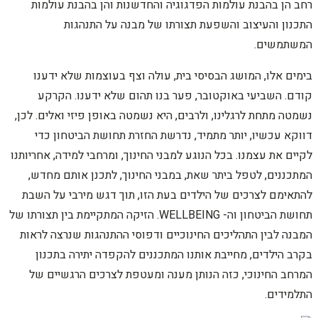
רחב הן בהבנת עולמות הפדגוגיה והחדשנות והן בהבנת עולמות
התכנון והעיצוב והשפעת תצורתו של מבנה על התנהגות
המשתמשים.
בימים אלו, המושג הבסיסי בית, עולה וצף בעוצמות שלא ידענו
קודם. השביעי באוקטובר, פער בנו תהום שלא ידענו. הקרקע
נשמטה מתחת לרגלינו, ולרבים, היא נשמטה באופן פיזי ואלים. לכן,
דווקא עכשיו, יותר מתמיד, נדרשת החזרת תחושת הביטחון כדי
לקיים את עצמנו. בכל הנוגע למבני החינוך, ומרחבי למידה, אחריותנו
המתכננים, לטפל ביתר שאת, במבני החינוך, לתכנן אותם מחדש,
להתאימם לצרכים של הילדים בעת הזו, תוך דגש מירבי על השבת
תחושת הביטחון וה- WELLBEING. הזיקה המתקיימת בין תצורתו של
המבנה לבין התהליכים החינוכיים ודפוסי ההתנהגות שנרצה לראות
בקרב הילדים, מחייבת אותנו המתכננים להקפדה יתירה בתכנון
המרחב החינוכי, כזה הנותן מענה ומעטפת לצרכים הרגשיים של
התלמידים.