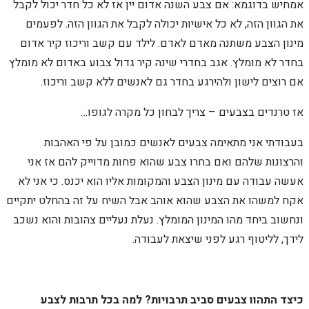
אמחיש בדוגמא: אם צבע השנה אדום יין אז לא כל חדר יכול לקבל
את הגוון הזה, לא כל אישיות יכולה לקבל את הגוון הזה. לפעמים
מינון הצבע משתנה מאדם לאדם. לילד עם קשב וריכוז קיר אדום
בחדר לא מומלץ. אגב בחדרי שינה קיר גדול צבוע באדום לא מומלץ
אם רוצים לישון ולהירגע בחדר גם לאנשים ללא קשב וריכוז.
אז טרנדים בצבעים – צריך לבחון כל מקרה לגופו…
בעבודתי אני מתאימה צבעים לאנשים כמובן על פי האהבות
והרצונות שלהם ואם בחרו צבע שהוא פחות מדוייק להם אז אני
אעשה עבודה עם מינון הצבע והמקומות אליו הוא יכנס. כי אני לא
אקח למשהו את הצבע שהוא אוהב אבל השיח על זה בהחלט יתקיים
ונחשוב ביחד מהו המינון המומלץ. נעלת נעליים צהובות והוא נשכב
לידך, לליטוף רגע לפני שיצאת לעבודה.
כיצד התהוו צבעים סביב תרבויות? למה בכל תרבות לצבע