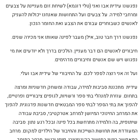
נפגשנו עידית אבו ואני (טלי דוגמא) לשיחת זום מעניינת על צבעים
ומרחבי למידה. על צבעים ועל התחושות שאנחנו יכולות להעניק
לאנשים כשבוחרים עבורם את הצבע ואת החומר הנכון.
נפגשנו דרך חבר טוב, אילן מעבר לפינה שאותו אני מכירה שנים.
חיבורים לאנשים הם דבר מעניין. הולכים בדרך ולא יודעים את מי
נפגוש ויש שם אנשים וחיבורים מדהימים.
ועל זה אני רוצה לספר לכם. על החיבורי של עידית אבו ועלי.
עידית מתכננת סביבות למידה, עבודה ומשחק חדשניות ומרצה
בתחום. עוזרת למנהלי בתי ספר ורשויות, לגופים ציבוריים ופרטיים,
להפוך את בתי הספר לבתי ספר המבטאים חדשנות פדגוגית. להפוך
את המרחב החינוכי המיושן למרחב אטרקטיבי, סביבת עבודה
שיתופית, בה הלמידה מתרחשת בכל פינה ובכל רגע נתון. סביבה
המעודדת את תחושת השייכות והחיבור של הילדים למקום. מרחב
המאפשר ביטוי במישור הקוגניטיבי, פיסי ורגשי. מרחב התומך